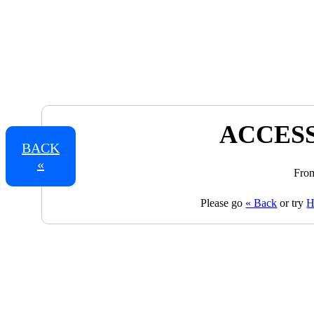
ACCESS
BACK
«
From
Please go
« Back
or try
H