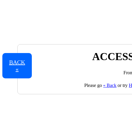
ACCESS
BACK
«
From
Please go
« Back
or try
H