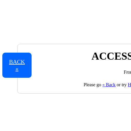
ACCESS
BACK
«
Fro
Please go
« Back
or try
H