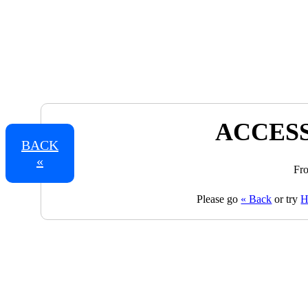
ACCESS
BACK
«
Fro
Please go
« Back
or try
H